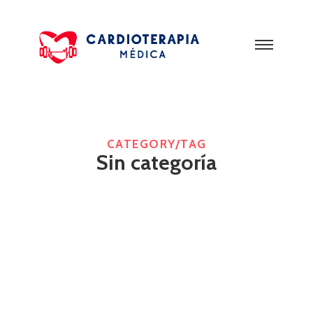
CATEGORY/TAG
Sin categoría
¡Hola mundo!
15 julio, 2024
/
1 Comment
Bienvenido a WordPress. Esta es tu primera entrada.
Edítala o bórrala, ¡luego empieza a escribir!
Read More