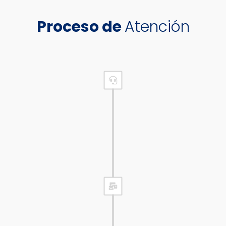
Proceso de
Atención
icitud de Cita
 canales de comunicación
Recepción de
tiempo estimado de 10 a